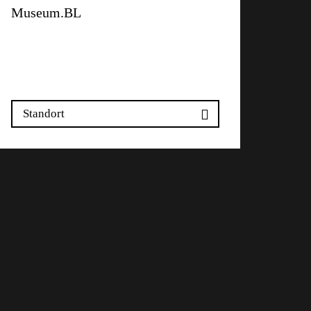
Museum.BL
Zeughausplatz 28
4410 Liestal
Standort