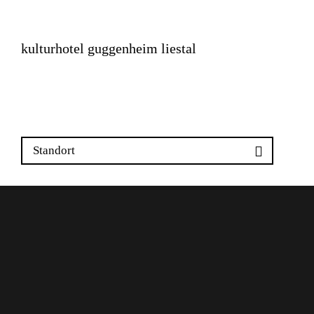
kulturhotel guggenheim liestal
Wasserturmplatz 6 & 7
4410 Liestal
Standort