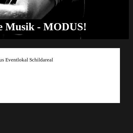
re Musik - MODUS!
s Eventlokal Schildareal