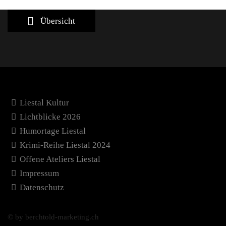
Übersicht
Liestal Kultur
Lichtblicke 2026
Humortage Liestal
Krimi-Reihe Liestal 2024
Offene Ateliers Liestal
Impressum
Datenschutz
© by berchtold-marketing.ch