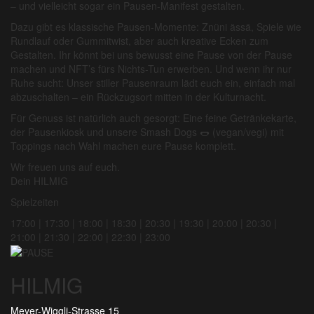
– und vielleicht sogar ein Pausen-Manifest gestalten.
Dazu gibt es klassische Pausen-Momente: Znüni ässä, Spiele wie
Rundlauf oder Gummitwist, aber auch kreative Ecken zum
Gestalten. Ihr könnt bei uns bewusst eine Pause von der Pause
machen und NFT’s fürs Nichts-Tun erwerben. Und wenn ihr nur
Ruhe sucht: Unser stiller Pausenraum lädt euch ein, einfach mal
abzuschalten – ein Rückzugsort mitten in der Kulturnacht.
Für Genuss ist natürlich auch gesorgt: Eine feine Getränkekarte,
der Pausenkiosk und unsere Smash Dogs 🌭 (vegan/vegi) mit
Toppings nach Wahl machen eure Pause komplett.
Wir freuen uns auf euch.
Dein HILMIG
Spielzeiten
17:00 | 17:30 | 18:00 | 18:30 | 20:30 | 19:30 | 20:00 | 20:30 |
21:00 | 21:30 | 22:00 | 22:30 | 23:00
HILMIG
Meyer-Wiggli-Strasse 15