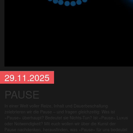
29.11.2025
PAUSE
In einer Welt voller Reize, Inhalt und Dauerbeschallung
zelebrieren wir die Pause – und fragen gleichzeitig: Was ist
«
Pause
»
überhaupt? Bedeutet sie Nichts-Tun? Ist
«
Pause
»
Luxus
oder Notwendigkeit? Mit euch wollen wir über die Kunst der
Pause nachdenken, herausfinden, was
«
Pause
»
für uns bedeutet