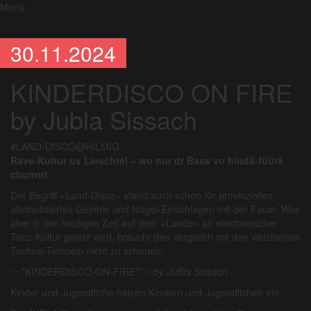
Menü
30.11.2024
KINDERDISCO ON FIRE
by Jubla Sissach
#LAND-DISCO@HILMIG
Rave-Kultur us Lieschtel – wo nur dr Bass vo hindä-füürä
chunnt!
Der Begriff
«
Land-Disco
»
stand auch schon für provinzielles,
alkoholisiertes Gejohle und Nägel-Einschlagen mit der Faust. Was
aber in der heutigen Zeit auf dem «Lande» an elektronischer
Tanz-Kultur gelebt wird, braucht den Vergleich mit den vielzitierten
Techno-Tempeln nicht zu scheuen.
✨ *KINDERDISCO-ON-FIRE** ✨
by JuBla Sissach
Kinder und Jugendliche heizen Kindern und Jugendlichen ein.