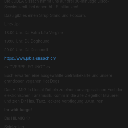
Die JUBLA Sissach nimmt uns auf drei 30-minütige Disco-
Sessions mit, bei denen ALLE mittanzen!
Dazu gibt es einen Sirup-Stand und Popcorn.
Line-Up:
18.00 Uhr: DJ Extra b2b Vergine
19:00 Uhr: DJ Doghound
20:00 Uhr: DJ Dschoosli
https://www.jubla-sissach.ch/
🌭 **VERPFLEGUNG** 🌭
Euch erwarten eine ausgewählte Getränkekarte und unsere
grandiosen veganen Hot Dogs!
Das HILMIG in Liestal lädt ein zu einem unvergesslichen Fest der
elektronischen Tanzmusik. Komm in die alte Ziegelhof-Brauerei
und zieh Dir Hits, Tanz, leckere Verpflegung u.v.m. rein!
Ihr wäit luege
!
Dis HILMIG 🤍
Spielzeiten