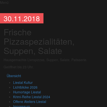
Menü
30.11.2018
Frische
Pizzaspezialitäten,
Suppen, Salate
Hausgemachte Livropizzas, Suppen, Salate, Patisserie.
Geöffnet bis 23 Uhr.
Übersicht
Liestal Kultur
Lichtblicke 2026
Humortage Liestal
Krimi-Reihe Liestal 2024
Offene Ateliers Liestal
Impressum