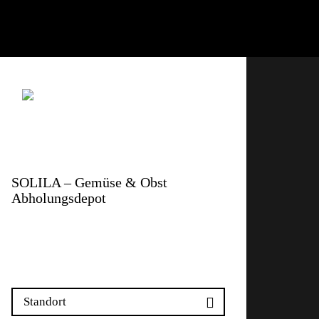
SOLILA – Gemüse & Obst
Abholungsdepot
Meyer-Wiggli-Strasse 4
4410 Liestal
Standort