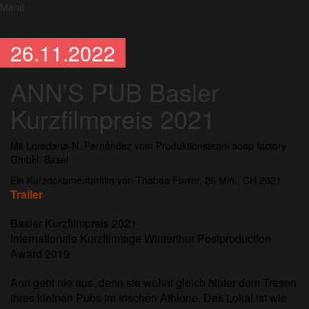
Menü
26.11.2022
ANN'S PUB Basler
Kurzfilmpreis 2021
Mit Loredana-N. Fernández vom Produktionsteam soap factory
GmbH, Basel
Ein Kurzdokumentarfilm von Thabea Furrer, 26 Min., CH 2021
Trailer
Basler Kurzfilmpreis 2021
Internationale Kurzfilmtage Winterthur Postproduction
Award 2019
Ann geht nie aus, denn sie wohnt gleich hinter dem Tresen
ihres kleinen Pubs im irischen Athlone. Das Lokal ist wie