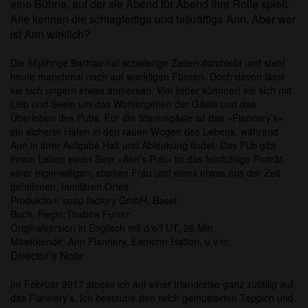
eine Bühne, auf der sie Abend für Abend ihre Rolle spielt.
Alle kennen die schlagfertige und tatkräftige Ann. Aber wer
ist Ann wirklich?
Die 55jährige Barfrau hat schwierige Zeiten durchlebt und steht
heute manchmal noch auf wackligen Füssen. Doch davon lässt
sie sich ungern etwas anmerken. Viel lieber kümmert sie sich mit
Leib und Seele um das Wohlergehen der Gäste und das
Überleben des Pubs. Für die Stammgäste ist das «Flannery’s»
ein sicherer Hafen in den rauen Wogen des Lebens, während
Ann in ihrer Aufgabe Halt und Ablenkung findet. Das Pub gibt
ihrem Leben einen Sinn.«Ann’s Pub» ist das feinfühlige Porträt
einer eigenwilligen, starken Frau und eines etwas aus der Zeit
gefallenen, familären Ortes.
Produktion: soap factory GmbH, Basel
Buch, Regie:
Thabea Furrer
Originalversion in Englisch mit d/e/f UT, 26 Min.
Mitwirkende: Ann Flannery, Eamonn Hatton, u.v.m.
Director’s Note
Im Februar 2017 stosse ich auf einer Irlandreise ganz zufällig auf
das Flannery’s. Ich bestaune den reich gemusterten Teppich und