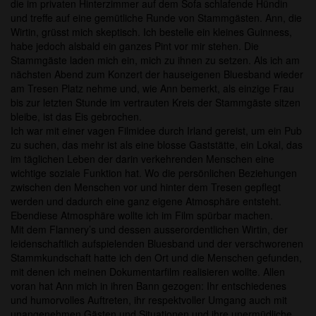
die im privaten Hinterzimmer auf dem Sofa schlafende Hündin
und treffe auf eine gemütliche Runde von Stammgästen. Ann, die
Wirtin, grüsst mich skeptisch. Ich bestelle ein kleines Guinness,
habe jedoch alsbald ein ganzes Pint vor mir stehen. Die
Stammgäste laden mich ein, mich zu ihnen zu setzen. Als ich am
nächsten Abend zum Konzert der hauseigenen Bluesband wieder
am Tresen Platz nehme und, wie Ann bemerkt, als einzige Frau
bis zur letzten Stunde im vertrauten Kreis der Stammgäste sitzen
bleibe, ist das Eis gebrochen.
Ich war mit einer vagen Filmidee durch Irland gereist, um ein Pub
zu suchen, das mehr ist als eine blosse Gaststätte, ein Lokal, das
im täglichen Leben der darin verkehrenden Menschen eine
wichtige soziale Funktion hat. Wo die persönlichen Beziehungen
zwischen den Menschen vor und hinter dem Tresen gepflegt
werden und dadurch eine ganz eigene Atmosphäre entsteht.
Ebendiese Atmosphäre wollte ich im Film spürbar machen.
Mit dem Flannery’s und dessen ausserordentlichen Wirtin, der
leidenschaftlich aufspielenden Bluesband und der verschworenen
Stammkundschaft hatte ich den Ort und die Menschen gefunden,
mit denen ich meinen Dokumentarfilm realisieren wollte. Allen
voran hat Ann mich in ihren Bann gezogen: Ihr entschiedenes
und humorvolles Auftreten, ihr respektvoller Umgang auch mit
unangenehmen Gästen und Situationen und ihre unermüdliche