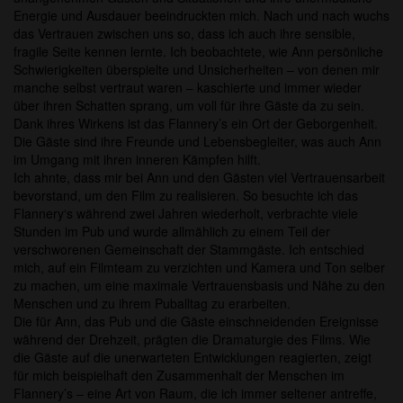
Energie und Ausdauer beeindruckten mich. Nach und nach wuchs
das Vertrauen zwischen uns so, dass ich auch ihre sensible,
fragile Seite kennen lernte. Ich beobachtete, wie Ann persönliche
Schwierigkeiten überspielte und Unsicherheiten – von denen mir
manche selbst vertraut waren – kaschierte und immer wieder
über ihren Schatten sprang, um voll für ihre Gäste da zu sein.
Dank ihres Wirkens ist das Flannery’s ein Ort der Geborgenheit.
Die Gäste sind ihre Freunde und Lebensbegleiter, was auch Ann
im Umgang mit ihren inneren Kämpfen hilft.
Ich ahnte, dass mir bei Ann und den Gästen viel Vertrauensarbeit
bevorstand, um den Film zu realisieren. So besuchte ich das
Flannery‘s während zwei Jahren wiederholt, verbrachte viele
Stunden im Pub und wurde allmählich zu einem Teil der
verschworenen Gemeinschaft der Stammgäste. Ich entschied
mich, auf ein Filmteam zu verzichten und Kamera und Ton selber
zu machen, um eine maximale Vertrauensbasis und Nähe zu den
Menschen und zu ihrem Puballtag zu erarbeiten.
Die für Ann, das Pub und die Gäste einschneidenden Ereignisse
während der Drehzeit, prägten die Dramaturgie des Films. Wie
die Gäste auf die unerwarteten Entwicklungen reagierten, zeigt
für mich beispielhaft den Zusammenhalt der Menschen im
Flannery’s – eine Art von Raum, die ich immer seltener antreffe,